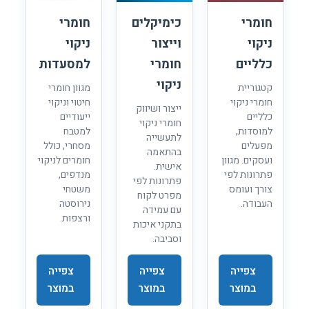
חומרי
כימיקלים
חומרי
ניקוי
וייצור
ניקוי
כלליים
חומרי
למסעדות
ניקוי
קטגוריית
מגוון חומרי
חומרי ניקוי
חיטוי וניקוי
ייצור ושיווק
כלליים
ייעודיים
חומרי ניקוי
למוסדות,
למטבח
לתעשייה
מפעלים
מסחרי, כולל
בהתאמה
ועסקים. מגוון
חומרים לניקוי
אישית.
פתרונות לפי
מנדפים,
פתרונות לפי
צורך ועומס
משטחי
מפרט לקוח
העבודה.
נירוסטה
עם עמידה
ורצפות.
בתקני איכות
וסביבה.
צפייה
צפייה
צפייה
במוצר
במוצר
במוצר