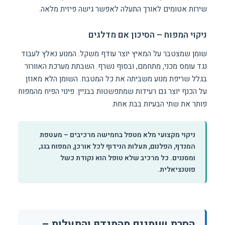
שירות אטומים לאורך התעלה לאפשר גישה פיזית מלאה.
ניקוי המפוח – הסיכון אם מדלגים
שומן שמצטבר על המאיץ יוצר עודף משקל. המנוע נאלץ לעבוד
נגד עומס מכני, מתחמם, ובסוף נשרף. השבתת מערכת האוורור
בגלל שריפת מנוע משביתה את כל המטבח. השומן הלא מאוזן
על הכנף יוצר גם רעידות שמתפשטות בבניין. פינוי הפיח מהמפוח
פותר את שתי הבעיות בבת אחת.
ניקוי מקצועי מלא מטפל בחמישה מרכיבים – מעטפת
המנדף, הפלנום, תעלות הנידוף לכל אורכן, המפוח בגג,
ומסננים. כל מרכיב שלא טופל הוא נקודת כשל
פוטנציאלית.
הסרת שומנים מהמנדף והתעלות –