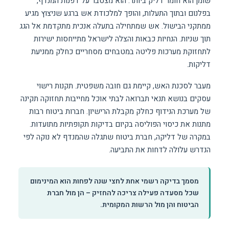
שומן הוא חומר דליק ביותר. הוא מצטבר על דפנות המנדף,
בפלנום ובתוך התעלות, והופך למלכודת אש ברגע שניצוץ מגיע
ממתקני הבישול. אש שמתחילה בתעלה אנכית מתקדמת אל הגג
תוך שניות. הנחיות כבאות והצלה לישראל מתייחסות ישירות
לתחזוקת מערכות פליטה במטבחים מסחריים כחלק ממניעת
דליקות.
מעבר לסכנת האש, קיימת גם חובה משפטית. תקנות רישוי
עסקים בנושא תנאי תברואה לבתי אוכל מחייבות תחזוקה תקינה
של מערכת הנידוף כחלק מקבלת הרישיון. חברות ביטוח רבות
מתנות את כיסוי הפוליסה בקיום בדיקות תקופתיות מתועדות.
במקרה של דליקה, חברת ביטוח שתגלה שהמנדף לא נוקה לפי
הנדרש עלולה לדחות את התביעה.
מסמך בדיקה רשמי אחת לחצי שנה לפחות הוא המינימום
שכל מסעדה פעילה צריכה להחזיק – הן מול חברת
הביטוח והן מול הרשות המקומית.