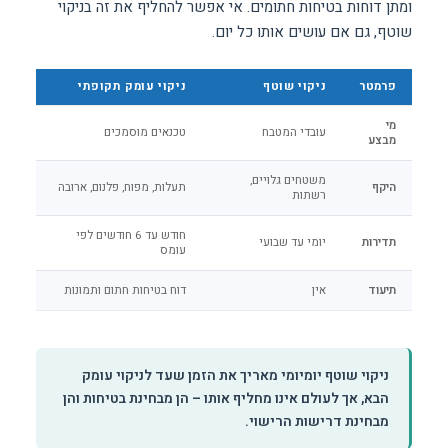
ומתן דוחות בטיחות חתומים. אי אפשר להחליף את זה בניקוי
שוטף, גם אם עושים אותו כל יום.
פרמטר
ניקוי שוטף
ניקוי עומק תקופתי
מי
עובדי המטבח
טכנאים מוסמכים
מבצע
משטחים גלויים,
היקף
תעלות, מפוח, פלנום, ארובה
רשתות
חודש עד 6 חודשים לפי
תדירות
יומי עד שבועי
עומס
תיעוד
אין
דוח בטיחות חתום ותמונות
ניקוי שוטף יומיומי מאריך את הזמן שעד לניקוי עומק
הבא, אך לעולם אינו מחליף אותו – הן מבחינת בטיחות והן
מבחינת דרישות הרישוי.