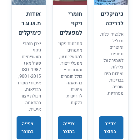
כימיקלים
חומרי
אודות
לבריכה
ניקוי
מ.ש.ע.ר
למפעלים
כימיקלים
אלגציד, כלור,
מצליל
פתרונות ניקוי
יצרן חומרי
ומוצרים
מתמחים
ניקוי
נוספים
למפעלי מזון,
תעשייתיים
לשמירה על
מפעלי ייצור,
פעיל מאז
צלילות
ומוסדות –
1987. ISO
ואיכות מים
כולל חומרים
9001-2015,
בבריכות
בהתאמה
אישורי משרד
שחייה
אישית
הבריאות,
מסחריות.
לדרישות
ויכולת ייצור
הלקוח.
בהתאמה
אישית.
צפייה
צפייה
צפייה
במוצר
במוצר
במוצר