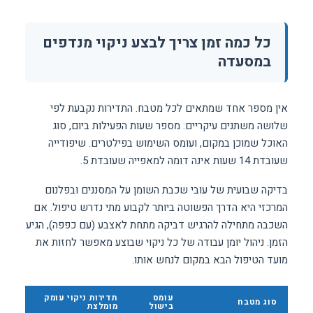
כל כמה זמן צריך לבצע ניקוי מנדפים
במסעדה
אין מספר אחד שמתאים לכל מטבח. התדירות נקבעת לפי
שלושה משתנים עיקריים: מספר שעות הפעילות ביום, סוג
האוכל שמוכן במקום, ועומס השימוש בפילטרים. שיפודייה
שעובדת 14 שעות אינה דומה למאפייה שעובדת 5.
בדיקה שבועית של עובי שכבת השומן על המסננים ובפלנום
המרכזי היא הדרך הפשוטה ביותר לקבוע מתי נדרש טיפול. אם
השכבה מתחילה להרגיש דביקה מתחת לאצבע (עם כפפה), הגיע
הזמן. ניהול יומן עבודה של כל ניקוי שבוצע מאפשר לחזות את
מועד הטיפול הבא במקום לנחש אותו.
עומס
תדירות ניקוי עומק
סוג מטבח
בישול
מומלצת