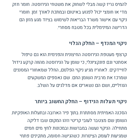
להמיס גריז קשה מבלי לשחוק את משטחי הנירוסטה. חומר חזק
מדי או חומצי יכול לפגוע באיטום ובמתכת לאורך זמן. חומרי
ניקוי עם אישור משרד הבריאות לשימוש בציוד מגע מזון הם
הדרישה המינימלית בכל מטבח מסחרי.
ניקוי המנדף – החלק הגלוי
קרצוף מעטפת הנירוסטה החיצונית והפנימית הוא גם טיפול
אסתטי וגם פונקציונלי, כי שומן על הנירוסטה מהווה קרקע גידול
לחיידקים. לאחריו מגיע ניקוי הפלנום, החלל שמאחורי המסננים
שמרכז את מרבית השומן החם. שם נאספים המשקעים
הנוזליים, ושם הם נשארים אם מדלגים על השלב.
ניקוי תעלות הנידוף – החלק החשוב ביותר
הסכנה האמיתית מסתתרת בתוך פיר הארובה ובתעלות האופקיות.
השומן שם מצטבר לעובי קריטי וזהו המקום שבו דליקה
מתחילה. הניקוי נעשה במברשות ובמכונות לחץ מים חמים
שמגיעות לעומק הצינורות. כשהגישה חסומה, מתקינים פתחי