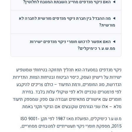
האם ניקוי מנדפים מחייב השבתת המטבח לחלוטין?
מה ההבדל בין חברת ניקוי מנדפים מורשית לחברה לא
מורשית?
האם אפשר לרכוש חומרי ניקוי מנדפים ישירות
ממ.ש.ע.ר כימיקלים?
ניקוי מנדפים במסעדה הוא תהליך תחזוקה בטיחותי שמשפיע
ישירות על רישיון העסק, כיסוי הביטוח ובטיחות הצוות. התדירות
הנדרשת, סוג החומרים, ורמת התיעוד – כולם צריכים להיקבע
לפי פרמטרים טכניים ולא לפי שיקולי עלות בלבד. בחירת
חומרים עם אישורים מתאימים ועבודה עם ספק שמספק תיעוד
מלא – אלו שני הגורמים שקובעים אם הניקוי תקני באמת.
מ.ש.ע.ר כימיקלים, הפועלת מאז 1987 לפי תקן ISO 9001-
2015, מספקת חומרי ניקוי תעשייתיים למטבחים מסחריים,