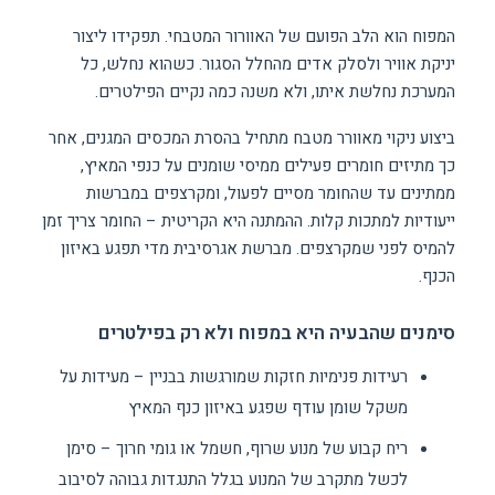
המפוח הוא הלב הפועם של האוורור המטבחי. תפקידו ליצור
יניקת אוויר ולסלק אדים מהחלל הסגור. כשהוא נחלש, כל
המערכת נחלשת איתו, ולא משנה כמה נקיים הפילטרים.
ביצוע ניקוי מאוורר מטבח מתחיל בהסרת המכסים המגנים, אחר
כך מתיזים חומרים פעילים ממיסי שומנים על כנפי המאיץ,
ממתינים עד שהחומר מסיים לפעול, ומקרצפים במברשות
ייעודיות למתכות קלות. ההמתנה היא הקריטית – החומר צריך זמן
להמיס לפני שמקרצפים. מברשת אגרסיבית מדי תפגע באיזון
הכנף.
סימנים שהבעיה היא במפוח ולא רק בפילטרים
רעידות פנימיות חזקות שמורגשות בבניין – מעידות על
משקל שומן עודף שפגע באיזון כנף המאיץ
ריח קבוע של מנוע שרוף, חשמל או גומי חרוך – סימן
לכשל מתקרב של המנוע בגלל התנגדות גבוהה לסיבוב