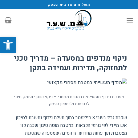
משלוחים עד בית העסק
פתח סרגל
ניקוי מנדפים במסעדה – מדריך טכני
לתחזוקה, תדירות ועמידה בתקן
מערכת נידוף תעשייתית במטבח מסחרי – ניקוי שוטף ועומק חיוני
לבטיחות ולרישיון העסק
שכבת גריז בעובי 3 מילימטר בתוך תעלת נידוף נחשבת לסיכון
אש מיידי לפי גורמי הכבאות. במטבח מוטה טיגון שכבה כזו
מצטברת תוך פחות מחודש. זו הסיבה שמסעדה שמטגנת