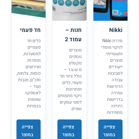
Nikki
חנות –
חד פעמי
עמוד 2
סדרת Nikki
כלים חד
לניקוי מוסדי
פעמיים
מוצרים
ותעשייתי.
למסעדות,
נוספים
מוצרים
מוסדות
מקטלוג
ייעודיים
ואירועים.
מ.ש.ע.ר –
לסביבות
כוסות, צלחות,
כולל ציוד חד
עבודה
סכו"ם, מגבות
פעמי, כלים
הדורשות
ועוד –
ופתרונות
עמידה
לאספקה
ניקוי מתמחים
בדרישות
שוטפת
לסוגי עסקים
היגיינה
בכמויות.
שונים.
מחמירות.
צפייה
צפייה
צפייה
במוצר
במוצר
במוצר