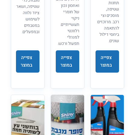
מגבות, כלי
תחנות
ואחסון נכון
שטיפה, ושאר
שטיפה,
של חומרי
ציוד נלווה
מוסכים וצי
ניקוי
לשימוש
רכב. מרוכזים
תעשייתיים.
במטבחים
להתאמה
רלוונטי
ובמפעלים.
ביחסי דילול
למנהלי
שונים.
תפעול ורכש.
צפייה
צפייה
צפייה
במוצר
במוצר
במוצר