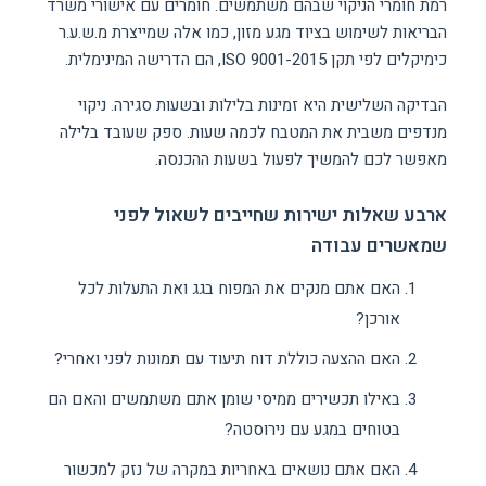
רמת חומרי הניקוי שבהם משתמשים. חומרים עם אישורי משרד
הבריאות לשימוש בציוד מגע מזון, כמו אלה שמייצרת מ.ש.ע.ר
כימיקלים לפי תקן ISO 9001-2015, הם הדרישה המינימלית.
הבדיקה השלישית היא זמינות בלילות ובשעות סגירה. ניקוי
מנדפים משבית את המטבח לכמה שעות. ספק שעובד בלילה
מאפשר לכם להמשיך לפעול בשעות ההכנסה.
ארבע שאלות ישירות שחייבים לשאול לפני
שמאשרים עבודה
האם אתם מנקים את המפוח בגג ואת התעלות לכל
אורכן?
האם ההצעה כוללת דוח תיעוד עם תמונות לפני ואחרי?
באילו תכשירים ממיסי שומן אתם משתמשים והאם הם
בטוחים במגע עם נירוסטה?
האם אתם נושאים באחריות במקרה של נזק למכשור