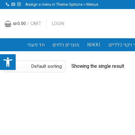
Assign a menu in Theme Options > Menus
₪
0.00
CART /
LOGIN
 ניקוי כלליים
NIKKI
מוצרים נלווים
חד פעמי
פתח סרגל
Showing the single result