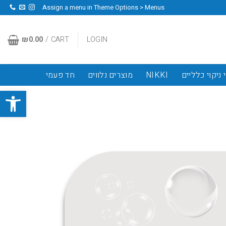
Assign a menu in Theme Options > Menus
₪
0.00
CART /
LOGIN
 ניקוי כלליים
NIKKI
מוצרים נלווים
חד פעמי
פתח סרגל