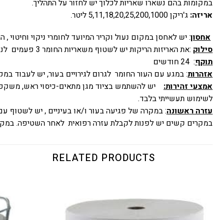
במקומות בהם נשארו שאריות לכלוך יש לחזור על התהליך.
אריזה:
ג'ריקן 5,11,18,20,25,200,1000 ליטר.
אחסון
: יש לאחסן במקום נעול וקריר המיועד לחומרי ניקוי וחיטוי 
סילוק
:את האריזות הריקות יש לשטוף משאריות החומר 3 פעמים לנקב את המיכלים הריקים והשלך לפח אשפה/מחזור. במקרה שפיכת התכשיר יש לספוג בחול או באמצעי ספיגה אחר.
תוקף
: 24 חודשים
אזהרות
: במגע עם העור החומר לגרום לגירויים בעור, יש לעבוד במקו
אמצעי זהירות:
יש להשתמש בציוד מגן מתאים-כיסוי ראש, משקפי מגן, בגדים ארוכים, כפפו
לשימוש תעשייתי בלבד.
עזרה ראשונה
: במקרה של פגיעה בעור ו/או בעיניים , יש לשטוף עם מים זור
במקרים קשים יש לפנות לקבלת עזרה רפואית לאחר השטיפה. במקרה של בליעה יש לשתות 1-3 כוסות מים ולפנות לקב
RELATED PRODUCTS