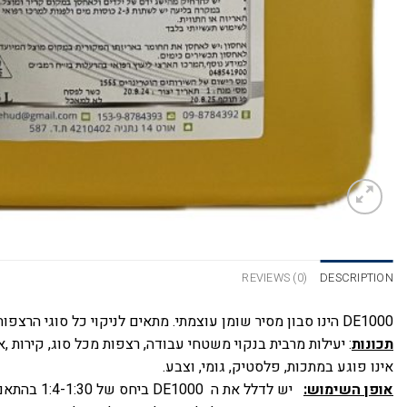
REVIEWS (0)
DESCRIPTION
DE1000 הינו סבון מסיר שומן עוצמתי. מתאים לניקוי כל סוגי הרצפות (בטון, PVC , קרמיקה) , מכונות, קירות, מתאים לניקוי מפעלי מזון, בתי חולים, מוסדות חינוך ועוד.
תכונות
: יעילות מרבית בנקוי משטחי עבודה, רצפות מכל סוג, קירות ,א
אינו פוגע במתכות, פלסטיק, גומי, וצבע.
אופן השימוש:
יש לדלל את ה DE1000 ביחס של 1:4-1:30 בהתאם לרמת הליכלוך , לרסס או להבריש את המשטח המיועד לניקוי , להמתין 15-20 דקות , להבריש קלות ולשטוף במים נקיים.