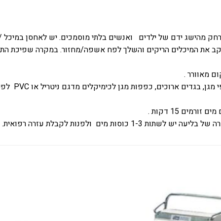
, הרחק מהישג ידם של ילדים ואנשים בלתי מוסמכים. יש לאחסן במיכל /
ם מאוורר .
ת מגן לכימיקלים מדגם ניטריל או PVC לפי ת"י 1284, נעל עבודה העמידה לכימיקלים .
מים 15 דקות .
לת עזרה רפואית. הצג את תווית האריזה.