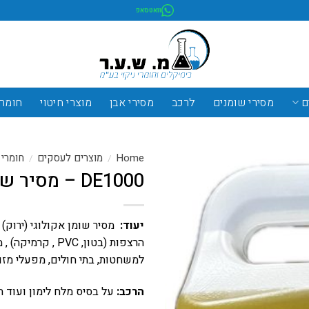
וואטסאפ
ם
מסירי שומנים
לרכב
מסירי אבן
מוצרי חיטוי
חומרי
Home
מוצרים לעסקים
חומרי 
/
/
DE1000 – מסיר שומנים
יעוד:
מסיר שומן אקולוגי (ירוק) 
הרצפות (בטון,
PVC
, קרמיקה) , מ
למשחטות, בתי חולים, מפעלי מזון
הרכב:
על בסיס מלח לימון ועוד ח