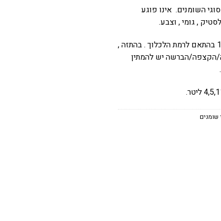
וגי השומנים. אינו פוגע
טיק , גומי , וצבע.
יש לדלל 1:4-1:50 בהתאם לרמת הלכלוך . בהתזה ,
/הקצפה/הברשה יש להמתין
 שומנים