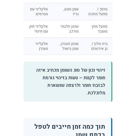
מוסך /
שמן מנוע,
אלקליני עם
מפעל מתכת
גריז
ממיסים
מפעל מזון
שומן חלבוני
אלקליני חזק
מעובד
מורכב
עם חיטוי
בית מלון /
שומן מעורב,
אלקליני
גן אירועים
שמן בישול
מעודן
זיהוי נכון של סוג השומן מכתיב איזה
חומר לקנות – טעות בזיהוי גורמת
לבזבוז חומר ולרצפה שנשארת
מלוכלכת.
תוך כמה זמן חייבים לטפל
בכתם שמן