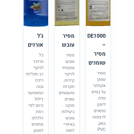
DE1000
מסיר
ג'ל
–
עובש
אורנים
מסיר
מסיר
ג'ל
עובש
מרוכז
שומנים
עוצמתי
לניקוי
מסיר
לניקוי
רב-תכליתי.
שומן
קירות,
ריכוז
אקולוגי
תקרות
גבוה
על בסיס
ומשטחים
המאפשר
מלח
שונים.
דילול
לימון.
מנקה
נרחב לפי
מתאים
ביעילות
רמת
לרצפות
עובש
הלכלוך.
בטון,
באזורי
מתאים
PVC
לחות
למגוון