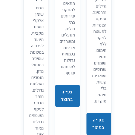
מתאים
גרילים
מסיר
למתקני
וחרסינה.
שומן
שירותים
אפקט
אלקלי
בתי
הצמדות
שאינו
חולים,
למשטח
מקציף.
מפעלים
לניקוי
מיועד
ומשרדים.
ללא
לעבודה
אריזות
חימום.
במכונות
בכמויות
מסיר
שטיפה
גדולות
שומנים
במפעלי
לשימוש
שרופים
מזון,
שוטף.
ושאריות
מוסכים
קשות
ואולמות
בלי
גדולים.
צפייה
חיממ
חומר
במוצר
מוקדם.
מרוכז
לניקוי
משטחים
צפייה
גדולים
במוצר
מאוד.
אינו