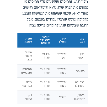
ציפוי רגיש, וממיסים תוקפניים מדי ממיסים או
מקהים את הברק שלו. PVC ולינוליאום רגישים
מאוד ל-pH קיצוני שמעוות את הגמישות והצבע.
קרמיקה וגרניט פורצלן עמידים בעצמם, אבל
הרובה שביניהם פגיע לחומרים בריכוז גבוה.
דילול
סוג
PH
טעות
לעבודה
רצפה
מומלץ
נפוצה
שוטפת
טיפול
בטון
אלקליני
1:5 עד
שטחי
חשוף
חזק
1:30
בלבד
אלקליני
1:20 עד
ממיסים
אפוקסי
מעודן
1:50
תוקפניים
קרמיקה
אלקליני
1:10 עד
ריכוז
/ פורצלן
מעודן
1:40
גבוה מדי
PVC /
1:30 עד
pH
ניטרלי
לינוליאום
1:80
קיצוני