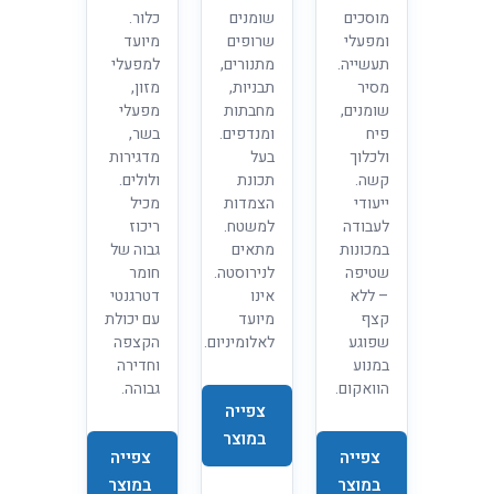
מוסכים
שומנים
כלור.
ומפעלי
שרופים
מיועד
תעשייה.
מתנורים,
למפעלי
מסיר
תבניות,
מזון,
שומנים,
מחבתות
מפעלי
פיח
ומנדפים.
בשר,
ולכלוך
בעל
מדגירות
קשה.
תכונת
ולולים.
ייעודי
הצמדות
מכיל
לעבודה
למשטח.
ריכוז
במכונות
מתאים
גבוה של
שטיפה
לנירוסטה.
חומר
– ללא
אינו
דטרגנטי
קצף
מיועד
עם יכולת
שפוגע
לאלומיניום.
הקצפה
במנוע
וחדירה
הוואקום.
גבוהה.
צפייה
במוצר
צפייה
צפייה
במוצר
במוצר