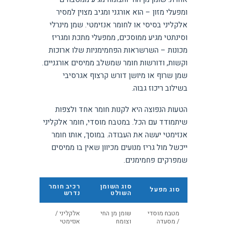
ומפעלי מזון – הוא אורגני ומגיב מצוין למסיר
אלקליני בסיסי או לחומר אנזימטי. שמן מינרלי
וסינתטי מגיע ממוסכים, ממפעלי מתכת ומגריז
מכונות – השרשראות הפחמימניות שלו ארוכות
וקשות, ודורשות חומר שמשלב ממיסים אורגניים.
שמן שרוף או מיושן דורש קרצוף אגרסיבי
בשילוב ריכוז גבוה.
הטעות הנפוצה היא לקנות חומר אחד ולצפות
שיתמודד עם הכל. במטבח מוסדי, חומר אלקליני
אנזימטי יעשה את העבודה. במוסך, אותו חומר
ייכשל מול גריז מנועים מכיוון שאין בו ממיסים
שמפרקים פחמימנים.
סוג השומן
רכיב חומר
סוג מפעל
השולט
נדרש
מטבח מוסדי
שומן מן החי
אלקליני /
/ מסעדה
וצומח
אנזימטי