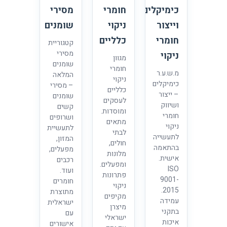
כימיקלים
חומרי
מסירי
וייצור
ניקוי
שומנים
חומרי
כלליים
קטגוריית
מסירי
ניקוי
מגוון
שומנים
חומרי
מ.ש.ע.ר
המלאה
ניקוי
כימיקלים
– מסירי
כלליים
– ייצור
שומנים
לעסקים
ושיווק
קשים
ומוסדות.
חומרי
ושרופים
מתאים
ניקוי
לתעשיית
לבתי
לתעשייה
המזון,
חולים,
בהתאמה
מפעלים,
מלונות
אישית.
רכבים
ומפעלים.
ISO
ועוד.
פתרונות
9001-
חומרים
ניקוי
2015.
מתוצרת
מקיפים
עמידה
ישראלית
מיצרן
בתקני
עם
ישראלי
איכות
אישורים