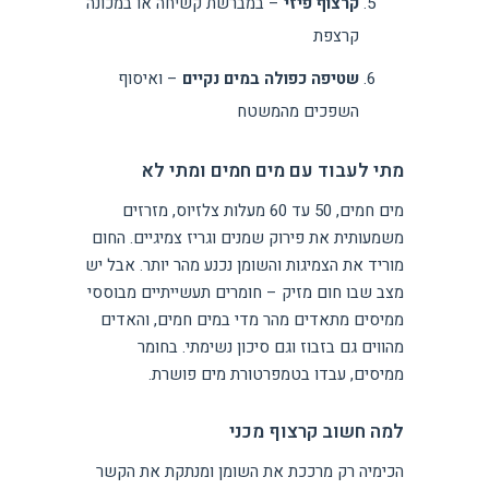
קרצוף פיזי
– במברשת קשיחה או במכונה
קרצפת
שטיפה כפולה במים נקיים
– ואיסוף
השפכים מהמשטח
מתי לעבוד עם מים חמים ומתי לא
מים חמים, 50 עד 60 מעלות צלזיוס, מזרזים
משמעותית את פירוק שמנים וגריז צמיגיים. החום
מוריד את הצמיגות והשומן נכנע מהר יותר. אבל יש
מצב שבו חום מזיק – חומרים תעשייתיים מבוססי
ממיסים מתאדים מהר מדי במים חמים, והאדים
מהווים גם בזבוז וגם סיכון נשימתי. בחומר
ממיסים, עבדו בטמפרטורת מים פושרת.
למה חשוב קרצוף מכני
הכימיה רק מרככת את השומן ומנתקת את הקשר