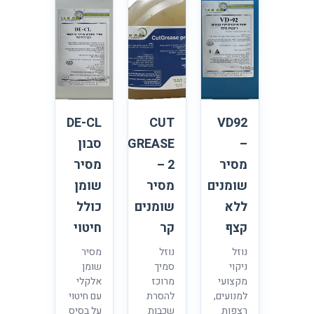
DE-CL
CUT
VD92
–
GREASE
סבון
מסיר
2 –
מסיר
שומנים
מסיר
שומן
ללא
שומנים
כולל
קצף
קר
חיטוי
נוזל
נוזל
מסיר
ניקוי
סמיך
שומן
מקצועי
מרוכז
אלקלי
למנועים,
להסרת
עם חיטוי
רצפות
שכבות
על בסיס