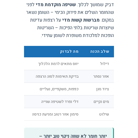
דביק שמושך לכלוך.
שטיפה מוקדמת מדי
לפני
שהחומר השלים את פירוק הכימי – השומן נשאר
במקום.
מברשות קשות מדי
על רצפות עדינות
שיוצרות שריטות בלתי הפיכות – השריטות
הופכות למלכודת משופרת לשומן עתידי.
שלב הכנה
מה לבדוק
דילול
יחס מתאים לרמת הלכלוך
אזור נסתר
בדיקת תאימות לסוג הרצפה
ציוד מגן
כפפות, משקפיים, נעליים
מים נקיים
דלי נפרד לשטיפה שנייה
שילוט
סימון אזור רטוב ומניעת כניסה
יותר חומר לא שווה ניקוי טוב יותר –