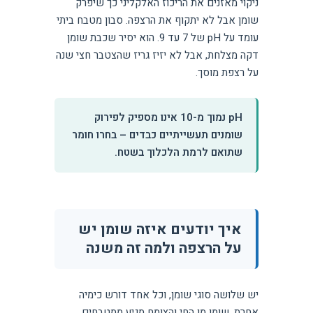
ניקוי מאזנים את הריכוז האלקליני כך שיפרק
שומן אבל לא יתקוף את הרצפה. סבון מטבח ביתי
עומד על pH של 7 עד 9. הוא יסיר שכבת שומן
דקה מצלחת, אבל לא יזיז גריז שהצטבר חצי שנה
על רצפת מוסך.
pH נמוך מ-10 אינו מספיק לפירוק
שומנים תעשייתיים כבדים – בחרו חומר
שתואם לרמת הלכלוך בשטח.
איך יודעים איזה שומן יש
על הרצפה ולמה זה משנה
יש שלושה סוגי שומן, וכל אחד דורש כימיה
אחרת. שומן מן החי והצומח מגיע ממטבחים