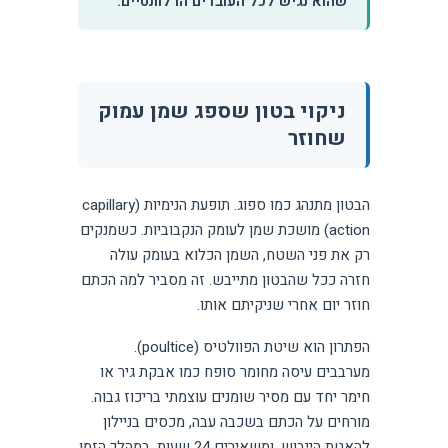
שהוא נגיש לכל העובדים הרלוונטיים.
ניקוי בטון שספג שמן עמוק
שחוזר
הבטון מתנהג כמו ספוג. תופעת הנימיות (capillary
action) מושכת שמן לעומק הנקבוביות. כשמנקים
רק את פני השטח, השמן הכלוא בעומק עולה
חזרה ככל שהבטון מתייבש. זה מסביר למה הכתם
חוזר יום אחרי שניקיתם אותו.
הפתרון הוא שיטת הפוולטיס (poultice).
מערבבים עיסה מחומר סופח כמו אבקת גיר או
חימר יחד עם מסיר שומנים עוצמתי בריכוז גבוה.
מורחים על הכתם בשכבה עבה, מכסים בניילון
להאטת הייבוש, ומשאירים 24 שעות. במהלך הזמן