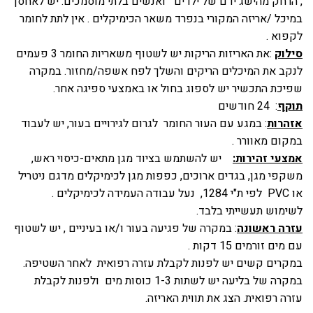
, הרחק מהישג ידם של ילדים ואנשים בלתי מוסמכים. יש לאחסן
במיכל /אריזה המקורי בנפרד משאר הכימיקלים . אין לתת לחומר
לקפוא .
סילוק
:את האריזות הריקות יש לשטוף משאריות החומר 3 פעמים
לנקב את המיכלים הריקים והשלך לפח אשפה/מחזור. במקרה
שפיכת התכשיר יש לספוג בחול או באמצעי ספיגה אחר.
תוקף
: 24 חודשים
אזהרות
: במגע עם העור החומר לגרום לגירויים בעור, יש לעבוד
במקום מאוורר .
אמצעי זהירות:
יש להשתמש בציוד מגן מתאים-כיסוי ראש,
משקפי מגן, בגדים ארוכים, כפפות מגן לכימיקלים מדגם ניטריל
או PVC לפי ת"י 1284, נעל עבודה העמידה לכימיקלים .
לשימוש תעשייתי בלבד.
עזרה ראשונה
: במקרה של פגיעה בעור ו/או בעיניים , יש לשטוף
עם מים זורמים 15 דקות .
במקרים קשים יש לפנות לקבלת עזרה רפואית לאחר השטיפה.
במקרה של בליעה יש לשתות 1-3 כוסות מים ולפנות לקבלת
עזרה רפואית. הצג את תווית האריזה.