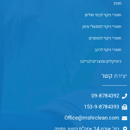
חנות
חומרי ניקוי לבתי חולים
חומרי ניקוי למפעלי מזון
חומרי ניקוי למוסכים
חומרי ניקוי לרכב
כימיקלים ומוצרים לבריכה
יצירת
קשר
09-8784392
153-9-8784393
Office@mshrclean.com
רח' אורט 14 אזה"ת הישן, נתניה