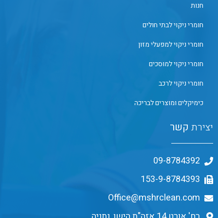
חנות
חומרי ניקוי לבתי חולים
חומרי ניקוי למפעלי מזון
חומרי ניקוי למוסכים
חומרי ניקוי לרכב
כימיקלים ומוצרים לבריכה
יצירת
קשר
09-8784392
153-9-8784393
Office@mshrclean.com
רח' אורט 14 אזה"ת הישן, נתניה