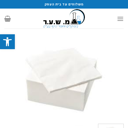
משלוחים עד בית העסק
פתח סרגל