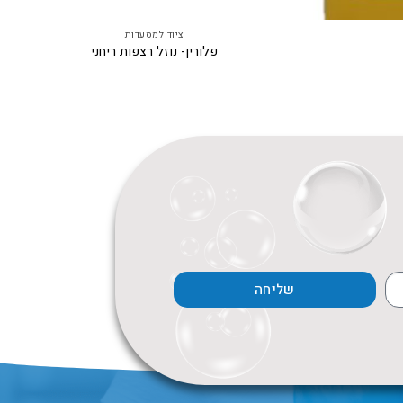
ציוד למסעדות
פלורין- נוזל רצפות ריחני
שליחה