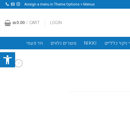
Assign a menu in Theme Options > Menus
₪
0.00
CART /
LOGIN
 ניקוי כלליים
NIKKI
מוצרים נלווים
חד פעמי
פתח סרגל