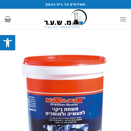
משלוחים עד בית העסק
פתח סרגל