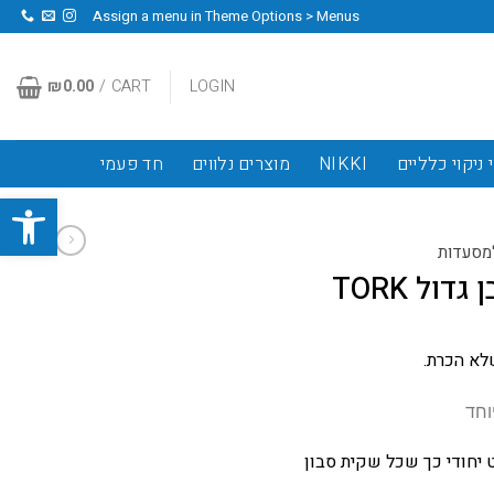
Assign a menu in Theme Options > Menus
₪
0.00
CART /
LOGIN
 ניקוי כלליים
NIKKI
מוצרים נלווים
חד פעמי
פתח סרגל
למסעדות
ול TORK
לא הכרת.
וחד
ט יחודי כך שכל שקית סבון