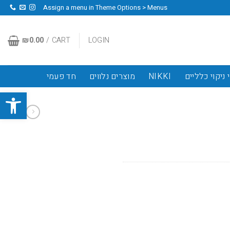
Assign a menu in Theme Options > Menus
₪
0.00
CART /
LOGIN
 ניקוי כלליים
NIKKI
מוצרים נלווים
חד פעמי
פתח סרגל