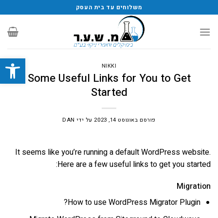
משלוחים עד בית העסק
פתח סרגל
NIKKI
Some Useful Links for You to Get
Started
פורסם ב
אוגוסט 14, 2023
על ידי
DAN
It seems like you’re running a default WordPress website.
Here are a few useful links to get you started:
Migration
How to use WordPress Migrator Plugin?