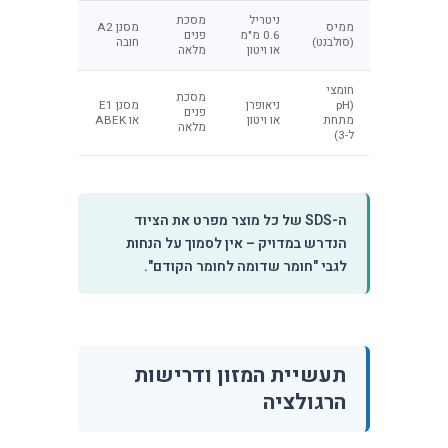
ניטריל
מסכת
ממיס
מסנן A2
0.6 מ"מ
פנים
(סולבנט)
חובה
או ויטון
מלאה
חומצי
מסכת
(pH
ניאופרן
מסנן E1
פנים
מתחת
או ויטון
או ABEK
מלאה
ל-3)
ה-SDS של כל מוצר מפרט את הציוד
הנדרש במדויק – אין לסמוך על הנחות
לגבי "חומר שדומה לחומר הקודם".
תעשיית המזון ודרישות
הרגולציה