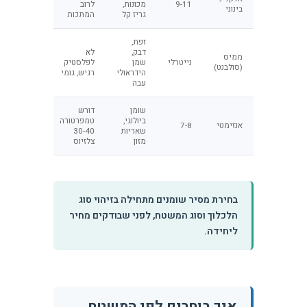
9-11
מכונות,
לרוב
בינוני
גריז קל
המתכות
זפת,
דבק,
לא
ממיס
נייטרלי
שמן
לפלסטיק
(סולבנט)
הידראולי
רגיש, גומי
עבה
שומן
דורש
ביולוגי,
טמפרטורה
אנזימטי
7-8
שאריות
30-40
מזון
צלזיוס
בחירת מסיר שומנים מתחילה בזיהוי סוג
הלכלוך וסוג המשטח, לפני שבודקים מחיר
ליחידה.
איך בוחרים לפי המשטח,