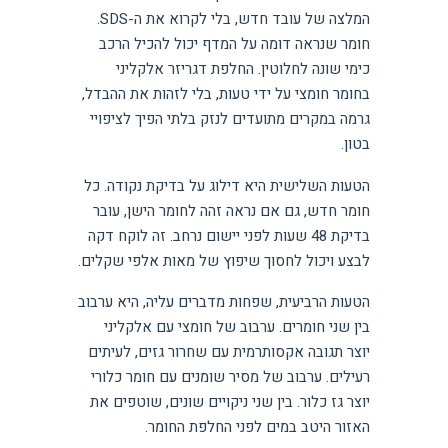
המלצה של עובד חדש, בלי לקרוא את ה-SDS.
חומר שנראה דומה על המדף יכול להכיל הרכב
כימי שונה לחלוטין. החלפת דגריזר אלקליני
בחומר חומצי על ידי טעות, בלי לזהות את ההבדל,
גרמה במקרים מתועדים לנזק בלתי הפיך לציפויי
בטון.
הטעות השלישית היא דילוג על בדיקת נקודה. כל
חומר חדש, גם אם נראה זהה לחומר הישן, עובר
בדיקת 48 שעות לפני יישום נרחב. זה לוקח דקה
לבצע ויכול לחסוך שיפוץ של מאות אלפי שקלים.
הטעות הרביעית, שפחות מדברים עליה, היא ערבוב
בין שני חומרים. ערבוב של חומצי עם אלקליני
יוצר תגובה אקסותרמית עם שחרור גזים, לעיתים
רעילים. ערבוב של מסיר שומנים עם חומר כלורי
יוצר גז כלור. בין שני ניקויים שונים, שוטפים את
האזור היטב במים לפני החלפת החומר.