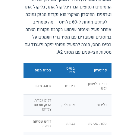
הממיסים הנפוצים הם דיגליקול אתר, גליקול אתר
וטרפנים. החיסרון העיקרי הוא נקודת הבזק נמוכה
– לעיתים מתחת ל-60 צלזיוס – מה שמחייב
אוורור פעיל ואיסור שימוש בקרבת מקורות הצתה.
במוסכים שעובדים עם מסיר גריז ושמנים על
בסיס ממס, חובה להפעיל מפוחי יניקה ולעבוד עם
מסכות חצי-פנים עם מסנני A2.
בסיס
קריטריון
בסיס ממס
מים
חדירה לשומן
בינונית
גבוהה מאוד
יבש
דליק, נקודת
דליקות
אינו דליק
הבזק 40-80
צלזיוס
דורש שטיפה
קלות שטיפה
גבוהה
כפולה