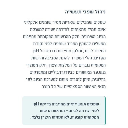
ניהול שפכי תעשייה
שפכים שמכילים שאריות מסיר שומנים אלקליני
אינם תמיד מתאימים להזרמה ישירה למערכת
הביוב העירונית. חלק מהרשויות המקומיות מחייבות
מפעלים להתקין מפריד שומנים לפני נקודת
החיבור לביוב, וחלקן מחייבות גם ניטרול pH
מקדים. נהלי המשרד להגנת הסביבה והרשות
המקומית גוברים על המלצות היצרן. חלק ממוצרי
מ.ש.ע.ר מאושרים כביודגרדביליים ומתפרקים
ביולוגית, וניתן להזרים אותם למערכת הביוב לפי
תנאי האישור הספציפיים של כל מוצר.
שפכים תעשייתיים מחייבים בדיקת pH
לפני הזרמה לביוב – הוראות הרשות
המקומית קובעות, לא הנחיות היצרן בלבד.