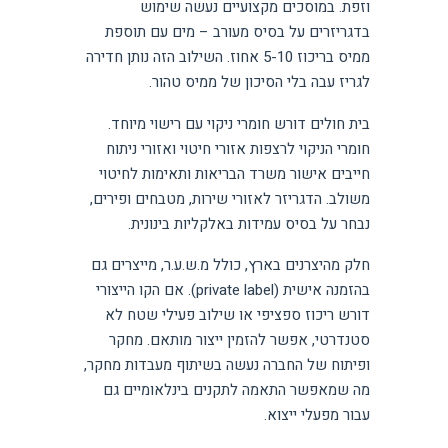
וזפת. במוסכים מקצועיים נעשה שימוש
בדגריזרים על בסיס מעורב – מים עם תוספת
ממיס בריכוז 5-10 אחוז. השילוב הזה נותן חדירה
לגריז עבה בלי הסיכון של ממיס טהור.
בית חולים דורש חומרי ניקוי עם רישוי מיוחד.
חומרי הניקוי לרצפות אזורי חיטוי ואזורי ניתוח
חייבים אישור משרד הבריאות ותאימות לחיטוי
משולב. הדגריזר לאזורי שירות, מטבחים ופירים,
נבחר על בסיס עמידות באלקליות בינונית.
חלק מהיצרנים בארץ, כולל מ.ש.ע.ר, מייצרים גם
בהזמנה אישית (private label). אם הקו הייצורי
דורש ריכוז ספציפי או שילוב פעילי שטח לא
סטנדרטי, אפשר להזמין ייצור מותאם. מחקר
ופיתוח של החברה נעשה בשיתוף מעבדות מחקר,
מה שמאפשר התאמה לתקנים בינלאומיים גם
עבור מפעלי ייצוא.