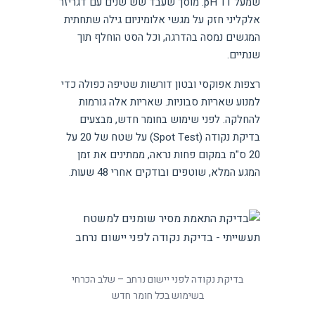
שמעל pH 11. מוסך שעבד שש שנים עם דגריזר
אלקליני חזק על מגשי אלומיניום גילה שתחתית
המגשים נמסה בהדרגה, וכל הסט הוחלף תוך
שנתיים.
רצפות אפוקסי ובטון דורשות שטיפה כפולה כדי
למנוע שאריות סבוניות. שאריות אלה גורמות
להחלקה. לפני שימוש בחומר חדש, מבצעים
בדיקת נקודה (Spot Test) על שטח של 20 על
20 ס"מ במקום פחות נראה, ממתינים את זמן
המגע המלא, שוטפים ובודקים אחרי 48 שעות.
בדיקת נקודה לפני יישום נרחב – שלב הכרחי
בשימוש בכל חומר חדש