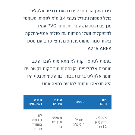
ציוד המגן הבסיסי לעבודה עם דגריזר אלקליני
כולל כפפות ניטריל בעובי 0.4 מ"מ לפחות, משקפי
מגן עם הגנת התזה צידית, סינר PVC עמיד
לכימיקלים ונעלי בטיחות עם סוליה אנטי-החלקה.
באזור סגור, מתווספת מסכת חצי-פנים עם מסנן
ABEK או A2.
כפפות לטקס דקות לא מתאימות לעבודה עם
חומרים אלקליניים. הן נמסות תוך דקות בקשר עם
חומר אלקליני בריכוז גבוה, וכוויה כימית בכף היד
היא תוצאה שניתנת למניעה במאה אחוז.
סוג
הגנת
הגנה
כפפות
חומר
עיניים
נשימתית
לא
אלקליני
משקפי
ניטריל
נדרשת
חזק (pH
מגן עם
0.4 מ"מ
באוורור
12+)
צד
פתוח