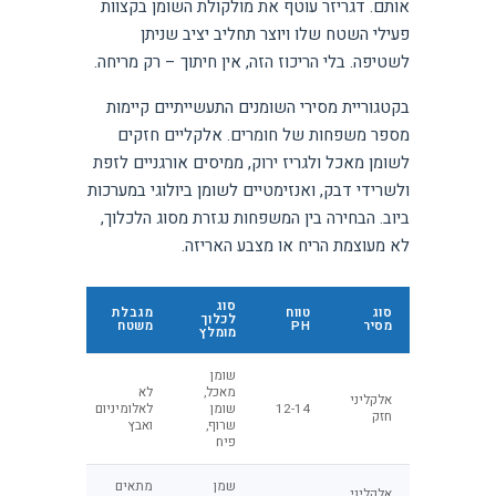
אותם. דגריזר עוטף את מולקולת השומן בקצוות
פעילי השטח שלו ויוצר תחליב יציב שניתן
לשטיפה. בלי הריכוז הזה, אין חיתוך – רק מריחה.
בקטגוריית מסירי השומנים התעשייתיים קיימות
מספר משפחות של חומרים. אלקליים חזקים
לשומן מאכל ולגריז ירוק, ממיסים אורגניים לזפת
ולשרידי דבק, ואנזימטיים לשומן ביולוגי במערכות
ביוב. הבחירה בין המשפחות נגזרת מסוג הלכלוך,
לא מעוצמת הריח או מצבע האריזה.
סוג
סוג
טווח
מגבלת
לכלוך
מסיר
PH
משטח
מומלץ
שומן
מאכל,
לא
אלקליני
12-14
שומן
לאלומיניום
חזק
שרוף,
ואבץ
פיח
שמן
מתאים
אלקליני