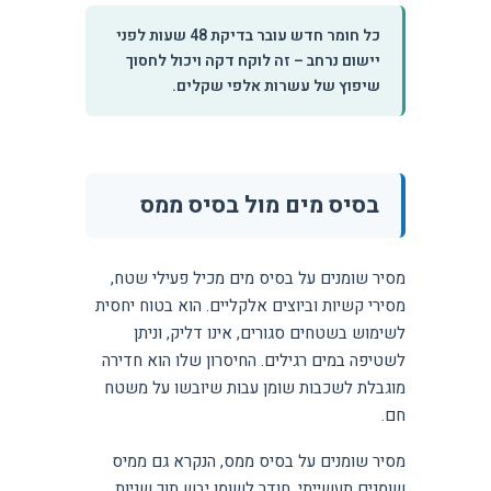
כל חומר חדש עובר בדיקת 48 שעות לפני
יישום נרחב – זה לוקח דקה ויכול לחסוך
שיפוץ של עשרות אלפי שקלים.
בסיס מים מול בסיס ממס
מסיר שומנים על בסיס מים מכיל פעילי שטח,
מסירי קשיות וביוצים אלקליים. הוא בטוח יחסית
לשימוש בשטחים סגורים, אינו דליק, וניתן
לשטיפה במים רגילים. החיסרון שלו הוא חדירה
מוגבלת לשכבות שומן עבות שיובשו על משטח
חם.
מסיר שומנים על בסיס ממס, הנקרא גם ממיס
שומנים תעשייתי, חודר לשומן יבש תוך שניות.