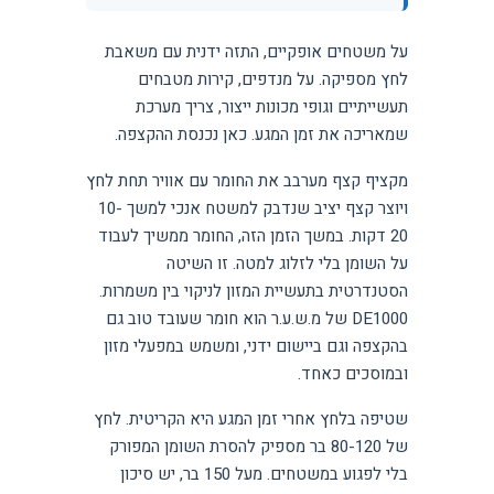
על משטחים אופקיים, התזה ידנית עם משאבת
לחץ מספיקה. על מנדפים, קירות מטבחים
תעשייתיים וגופי מכונות ייצור, צריך מערכת
שמאריכה את זמן המגע. כאן נכנסת ההקצפה.
מקציף קצף מערבב את החומר עם אוויר תחת לחץ
ויוצר קצף יציב שנדבק למשטח אנכי למשך 10-
20 דקות. במשך הזמן הזה, החומר ממשיך לעבוד
על השומן בלי לזלוג למטה. זו השיטה
הסטנדרטית בתעשיית המזון לניקוי בין משמרות.
DE1000 של מ.ש.ע.ר הוא חומר שעובד טוב גם
בהקצפה וגם ביישום ידני, ומשמש במפעלי מזון
ובמוסכים כאחד.
שטיפה בלחץ אחרי זמן המגע היא הקריטית. לחץ
של 80-120 בר מספיק להסרת השומן המפורק
בלי לפגוע במשטחים. מעל 150 בר, יש סיכון