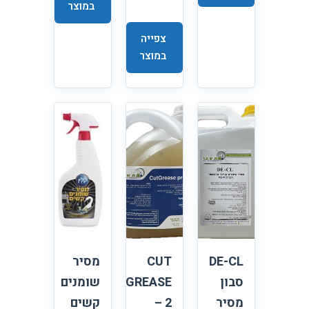
במוצר
צפייה
במוצר
DE-CL
CUT
מסיר
סבון
GREASE
שומנים
מסיר
2 –
קשים