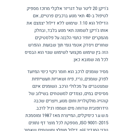
ג'ריקן 20 ליטר של דגריזר אלקלי מרוכז מספיק
לטיפול ב-40 תאי מנוע ברכבים פרטיים, אם
הדילול הוא 1:10. שימוש ללא דילול יצמצם את
אותו ג'ריקן לשמונה תאי מנוע בלבד, ובחלק
מהמקרים יותיר כתמי הלבנה על פלסטיקים
שחורים ויסדק אטמי גומי תוך שבועות. ההפרש
הזה בין שימוש מקצועי לשימוש שגוי הוא הבסיס
לכל מה שמובא כאן.
מסיר שומנים לרכב הוא חומר ניקוי כימי המיועד
לפרק שומנים, גריז, פיח ושאריות תעשייתיות
שמצטברים על מכלולי הרכב. השומנים אינם
מסיסים במים, נצמדים למשטחים בשילוב של
קוהזיה מולקולרית וחום מנוע, ויוצרים שכבה
הידרופובית שדוחה מים ושמפו רגיל לרכב.
מ.ש.ע.ר כימיקלים, המייצרת מאז 1987 ומוסמכת
ISO 9001-2015, מספקת לכל מוצר דף נתונים
טכני המגדיר pH, דילול מומלץ ומשטחים שאסור