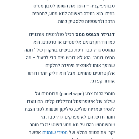
סבנוניפיקציה – הופך את השומן לסבון מסיס
במים. הוא בחירה ראשונה לתא מנוע, לתחתית
הרכב ולמעטפות פלסטיק כהות.
דגריזר מבוסס ממס
מכיל סולבנטים אורגניים
כמו הידרוקרבונים אליפטיים או טרפנים. הוא
ממוסס גריז כבד וזפת כבישים בעיקרון של "דומה
ממיס דומה". הוא לא דורש מים כדי לפעול – מה
שהופך אותו לאופציה היחידה לחלקים
אלקטרוניים פתוחים, אבל הוא דליק יותר ודורש
אוורור קפדני.
חומרי הכנת צבע (panel wipe) מבוססים על
שילוב של איזופרופנול ומדללים קלים. הם נועדו
להסיר שאריות פוליש, סיליקון ושעוות לפני הצבת
חומר חדש. הם לא מפרקים גריז כבד. מי
שמשתמש בהם על תא מנוע פשוט יבזבז חומר
יקר. את הטווח המלא של
מסירי שומנים
אפשר