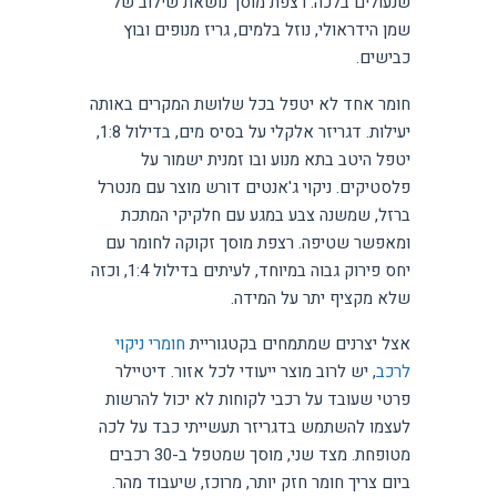
שנעולים בלכה. רצפת מוסך נושאת שילוב של
שמן הידראולי, נוזל בלמים, גריז מנופים ובוץ
כבישים.
חומר אחד לא יטפל בכל שלושת המקרים באותה
יעילות. דגריזר אלקלי על בסיס מים, בדילול 1:8,
יטפל היטב בתא מנוע ובו זמנית ישמור על
פלסטיקים. ניקוי ג'אנטים דורש מוצר עם מנטרל
ברזל, שמשנה צבע במגע עם חלקיקי המתכת
ומאפשר שטיפה. רצפת מוסך זקוקה לחומר עם
יחס פירוק גבוה במיוחד, לעיתים בדילול 1:4, וכזה
שלא מקציף יתר על המידה.
אצל יצרנים שמתמחים בקטגוריית
חומרי ניקוי
לרכב
, יש לרוב מוצר ייעודי לכל אזור. דיטיילר
פרטי שעובד על רכבי לקוחות לא יכול להרשות
לעצמו להשתמש בדגריזר תעשייתי כבד על לכה
מטופחת. מצד שני, מוסך שמטפל ב-30 רכבים
ביום צריך חומר חזק יותר, מרוכז, שיעבוד מהר.