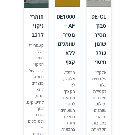
DE-CL
DE1000
חומרי
סבון
AF –
ניקוי
מסיר
מסיר
לרכב
שומן
שומנים
קטגוריית
כלל
כולל
ללא
חומרי
חיטוי
קצף
הניקוי
לרכב של
אלקלי
מרוכז,
מ.ש.ע.ר.
על בסיס
אלקלי,
מוצרים
כלור
לא
לתא
לקטילת
מקציף.
מנוע,
חיידקים
מתאים
לחישוקים,
וסילוק
לניקוי
לגוף
שומנים
משטחים
הרכב
מן החי
גדולים
ולמוסכים
בסביבות
מאוד
–
חקלאיות
במכונות
לצפייה