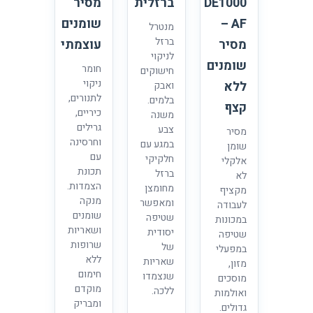
DE1000
ברזלית
מסיר
AF –
שומנים
מנטרל
ברזל
מסיר
עוצמתי
לניקוי
שומנים
חומר
חישוקים
ניקוי
ללא
ואבק
לתנורים,
בלמים.
קצף
כיריים,
משנה
גרילים
צבע
מסיר
וחרסינה
במגע עם
שומן
עם
חלקיקי
אלקלי
תכונת
ברזל
לא
הצמדות.
מחומצן
מקציף
מנקה
ומאפשר
לעבודה
שומנים
שטיפה
במכונות
ושאריות
יסודית
שטיפה
שרופות
של
במפעלי
ללא
שאריות
מזון,
חימום
שנצמדו
מוסכים
מוקדם
ללכה.
ואולמות
ומבריק
גדולים.