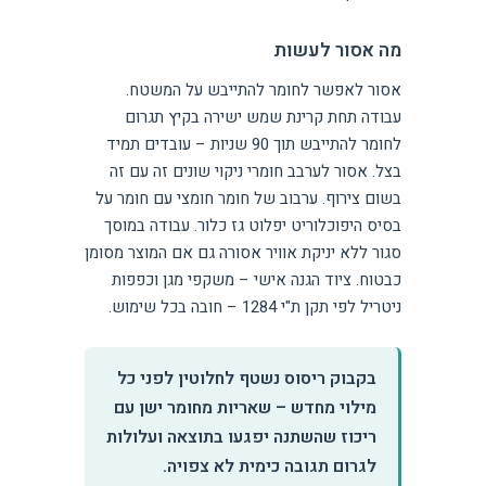
מה אסור לעשות
אסור לאפשר לחומר להתייבש על המשטח.
עבודה תחת קרינת שמש ישירה בקיץ תגרום
לחומר להתייבש תוך 90 שניות – עובדים תמיד
בצל. אסור לערבב חומרי ניקוי שונים זה עם זה
בשום צירוף. ערבוב של חומר חומצי עם חומר על
בסיס היפוכלוריט יפלוט גז כלור. עבודה במוסך
סגור ללא יניקת אוויר אסורה גם אם המוצר מסומן
כבטוח. ציוד הגנה אישי – משקפי מגן וכפפות
ניטריל לפי תקן ת"י 1284 – חובה בכל שימוש.
בקבוק ריסוס נשטף לחלוטין לפני כל
מילוי מחדש – שאריות מחומר ישן עם
ריכוז שהשתנה יפגעו בתוצאה ועלולות
לגרום תגובה כימית לא צפויה.