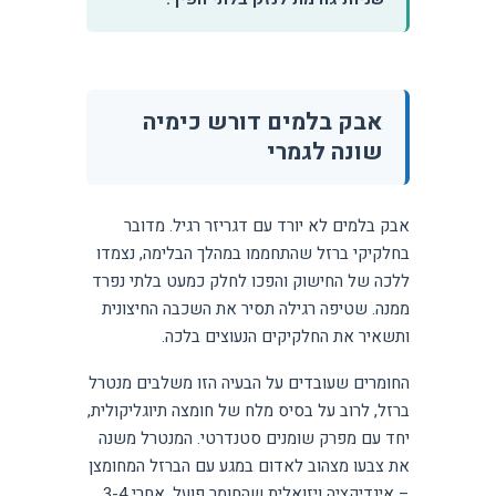
אבק בלמים דורש כימיה
שונה לגמרי
אבק בלמים לא יורד עם דגריזר רגיל. מדובר
בחלקיקי ברזל שהתחממו במהלך הבלימה, נצמדו
ללכה של החישוק והפכו לחלק כמעט בלתי נפרד
ממנה. שטיפה רגילה תסיר את השכבה החיצונית
ותשאיר את החלקיקים הנעוצים בלכה.
החומרים שעובדים על הבעיה הזו משלבים מנטרל
ברזל, לרוב על בסיס מלח של חומצה תיוגליקולית,
יחד עם מפרק שומנים סטנדרטי. המנטרל משנה
את צבעו מצהוב לאדום במגע עם הברזל המחומצן
– אינדיקציה ויזואלית שהחומר פועל. אחרי 3-4