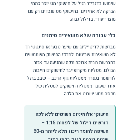
שימוש בדגריזר רגיל על חישוקי מט יוצר כתמי
הברקה לא אחידים. בחישוקי מט עובדים רק עם
מוצר ייעודי, בדילול גבוה.
כלי עבודה שלא משאירים סימנים
מברשות לדיטיילינג עם שיער טבעי או סינטטי רך
לא משאירות שריטות. למרכז החישוק משתמשים
במברשת חבית ארוכה ורכה שמגיעה עד אזור
הבולם. מטליות מיקרופייבר לחישוקים חייבות
להישמר בנפרד ממטליות גוף הרכב – שבב ברזל
אחד שעובר ממטלית חישוקים למטלית של
מכסה מנוע ישרוט את הלכה.
חישוקי אלומיניום חשופים ללא לכה
דורשים דילול של לפחות 1:15 –
חשיפה לחומר ריכוז מלא ליותר מ-60
שניות גורמת לנזק בלתי הפיך.