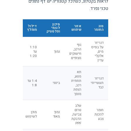
לראות בקטלוג, כשלכל קטגוריה יש דף נתונים
טכני נפרד.
סיכון
סוג
אזור
דילול
לגומי
החומר
שימוש
מומלץ
ופלסטיק
דגריזר
גוף
על בסיס
1:10
הרכב,
מים,
נמוך
עד
חישוקים
אלקלי
1:20
מצופים
עדין
תא
מנוע,
דגריזר
תחתית
1:4 עד
תעשייתי
בינוני
רכב,
1:8
כבד
רצפת
מוסך
שלב
חומר
טרום
נמוך
מוכן
להכנת
צביעה,
מאוד
לשימוש
צבע
הדבקת
PPF