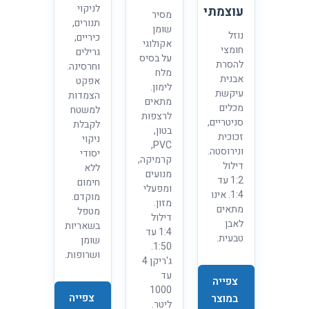
לניקוי
עוצמתי
מסיר
תנורים,
שומן
נוזל
כיריים,
אקולוגי
חומצי
גרילים
על בסיס
להסרת
וחרסינה.
מלח
אבנית
אפקט
לימון.
עיקשת
הצמדות
מתאים
מכלים
למשטח
לרצפות
סניטריים,
לקבלת
בטון,
זכוכית
ניקוי
PVC,
ונירוסטה.
יסודי
קרמיקה,
דילול
ללא
מנועים
1:2 עד
חימום
ומפעלי
1:4. אינו
מוקדם.
מזון.
מתאים
מטפל
דילול
לאבן
בשאריות
1:4 עד
טבעית.
שומן
1:50.
ושרופות.
ג'ריקן 4
עד
צפייה
1000
צפייה
במוצר
ליטר.