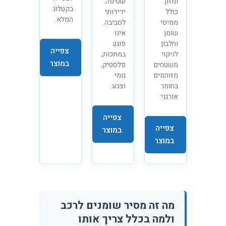
ומזון.
שטיפה.
בקטלוג
כולל
ידידותי
המלא.
ממיסי
לסביבה.
שומן
אינו
וחלבון
פוגע
צפייה
לניקוי
במתכות,
במוצר
משטחים
פלסטיק,
מזוהמים
גומי
בחומר
וצבע.
אורגני.
צפייה
צפייה
במוצר
במוצר
מה זה מסיר שומנים לרכב
ולמה בכלל צריך אותו