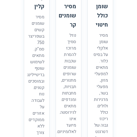
שומן
מסיר
קלין
כולל
שומנים
מסיר
שומנים
חיטוי
קר
קשים
מסיר
נוזל
בשפריצר
שומן
סמיך
750
אלקלי
מרוכז
סמ"ק.
על בסיס
להסרת
מתאים
כלור.
שכבות
לשימוש
מתאים
שומנים
שוטף
למפעלי
שרופים
בדיטיילינג
מזון,
מתנורים,
ובמוסכים
מפעלי
תבניות,
קטנים.
בשר,
מחבתות
נוח
מדגירות
ומנדפים.
לעבודה
ולולים.
מתאים
על
כולל
לנירוסטה.
אזורים
ריכוז
אינו
ממוקדים
גבוה של
מיועד
ללא
דטרגנט
לאלומיניום.
צורך