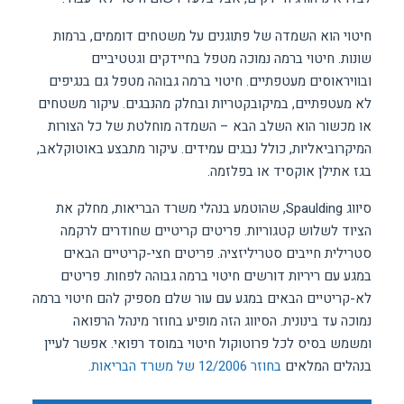
חיטוי הוא השמדה של פתוגנים על משטחים דוממים, ברמות
שונות. חיטוי ברמה נמוכה מטפל בחיידקים וגטטיביים
ובוויראוסים מעטפתיים. חיטוי ברמה גבוהה מטפל גם בנגיפים
לא מעטפתיים, במיקובקטריות ובחלק מהנבגים. עיקור משטחים
או מכשור הוא השלב הבא – השמדה מוחלטת של כל הצורות
המיקרוביאליות, כולל נבגים עמידים. עיקור מתבצע באוטוקלאב,
בגז אתילן אוקסיד או בפלזמה.
סיווג Spaulding, שהוטמע בנהלי משרד הבריאות, מחלק את
הציוד לשלוש קטגוריות. פריטים קריטיים שחודרים לרקמה
סטרילית חייבים סטריליזציה. פריטים חצי-קריטיים הבאים
במגע עם ריריות דורשים חיטוי ברמה גבוהה לפחות. פריטים
לא-קריטיים הבאים במגע עם עור שלם מספיק להם חיטוי ברמה
נמוכה עד בינונית. הסיווג הזה מופיע בחוזר מינהל הרפואה
ומשמש בסיס לכל פרוטוקול חיטוי במוסד רפואי. אפשר לעיין
בנהלים המלאים
בחוזר 12/2006 של משרד הבריאות
.