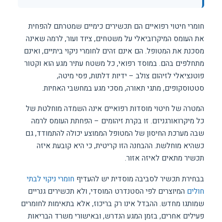
חומרי חיטוי רפואיים הם תכשירים כימיים שמטרתם להפחית
את העומס המיקרוביאלי על משטחים, ציוד ועור, לרמה שאינה
מסכנת את המטופל. הם אינם זהים לחומרי ניקוי ביתיים, ואינם
מתחלפים בהם. במוסד רפואי, כל משטח עתיר מגע הוא וקטור
פוטנציאלי לזיהום צולב – ידיות דלתות, פסי מיטה,
סטטוסקופים, מתגי תאורה, מסכי מגע במחשבי האחיות.
המטרה של חיטוי מוסדות רפואיים אינה השמדה מוחלטת של
כל מיקרואורגניזם. זו בקרת זיהומים – הפחתת העומס לרמה
שבה מערכת החיסון של המטופל הממוצע יכולה להתמודד, גם
כשהיא מוחלשת. ההבחנה הזו קריטית, כי היא קובעת איזה
תכשיר מתאים לאיזה אזור.
בבחירת תכשיר לסביבה מוסדית יש להעדיף
חומרי ניקוי לבתי
חולים
המיוצרים לפי הסטנדרט המוסדי, ולא תכשירים גנריים
שמותגו מחדש. ההבדל אינו רק בריכוז, אלא בתאימות לחומרים
פעילים אחרים, בזמן המגע הנדרש, ובאישורי משרד הבריאות