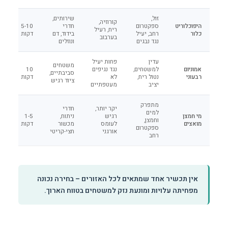
זול,
שירותים,
קורוזיה,
היפוכלוריט
ספקטרום
חדרי
5-10
ריח, רעיל
כלור
רחב, יעיל
בידוד, דם
דקות
בערבוב
נגד נבגים
ונוזלים
עדין
פחות יעיל
משטחים
אמוניום
למשטחים,
נגד נגיפים
10
סביבתיים,
רבעוני
נטול ריח,
לא
דקות
ציוד רגיש
יציב
מעטפתיים
מתפרק
יקר יותר,
חדרי
למים
מי חמצן
רגיש
ניתוח,
1-5
וחמצן,
מואצים
לעומס
מכשור
דקות
ספקטרום
אורגני
חצי-קריטי
רחב
אין תכשיר אחד שמתאים לכל האזורים – בחירה נכונה
מפחיתה עלויות ומונעת נזק למשטחים בטווח הארוך.