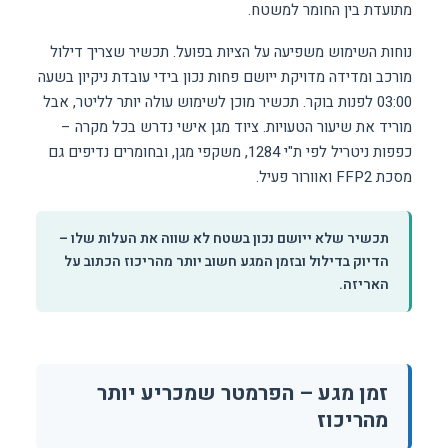
מתועדת בין החומר למשטח.
נוחות השימוש משפיעה על הציות בפועל. תכשיר שצריך דילול
מורכב ומדידה מדויקת ייושם פחות נכון בידי עובדת ניקיון בשעה
03:00 לפנות בוקר. תכשיר מוכן לשימוש עולה יותר לליטר, אבל
מוריד את שיעור הטעויות. ציוד מגן אישי נדרש בכל מקרה –
כפפות ניטריל לפי ת"י 1284, משקפי מגן, ובחומרים נדיפים גם
מסכת FFP2 ואוורור פעיל.
תכשיר שלא ייושם נכון בשטח לא שווה את העלות שלו –
הדיוק בדילול ובזמן המגע חשוב יותר מהריכוז הכתוב על
האריזה.
זמן מגע – הפרמטר שמכריע יותר
מהריכוז