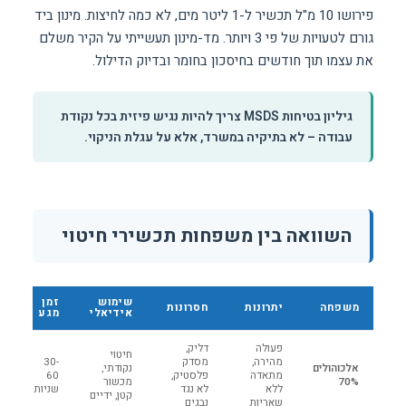
פירושו 10 מ"ל תכשיר ל-1 ליטר מים, לא כמה לחיצות. מינון ביד
גורם לטעויות של פי 3 ויותר. מד-מינון תעשייתי על הקיר משלם
את עצמו תוך חודשים בחיסכון בחומר ובדיוק הדילול.
גיליון בטיחות MSDS צריך להיות נגיש פיזית בכל נקודת
עבודה – לא בתיקיה במשרד, אלא על עגלת הניקוי.
השוואה בין משפחות תכשירי חיטוי
שימוש
זמן
משפחה
יתרונות
חסרונות
אידיאלי
מגע
פעולה
דליק,
חיטוי
מהירה,
מסדק
30-
אלכוהולים
נקודתי,
מתאדה
פלסטיק,
60
70%
מכשור
ללא
לא נגד
שניות
קטן, ידיים
שאריות
נבגים