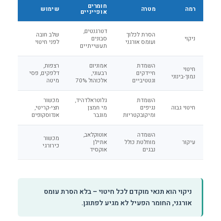
חומרים
רמה
מטרה
שימוש
אופייניים
דטרגנטים,
הסרת לכלוך
שלב חובה
ניקוי
סבונים
ועומס אורגני
לפני חיטוי
תעשייתיים
השמדת
אמוניום
רצפות,
חיטוי
חיידקים
רבעוני,
דלפקים, פסי
נמוך-בינוני
וגטטיביים
אלכוהול 70%
מיטה
השמדת
גלוטראלדהיד,
מכשור
חיטוי גבוה
נגיפים
מי חמצן
חצי-קריטי,
ומיקובקטריות
מוגבר
אנדוסקופים
השמדה
אוטוקלאב,
מכשור
עיקור
מוחלטת כולל
אתילן
כירורגי
נבגים
אוקסיד
ניקוי הוא תנאי מוקדם לכל חיטוי – בלא הסרת עומס
אורגני, החומר הפעיל לא מגיע לפתוגן.