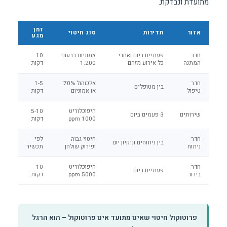
מתועדת ונבדקת.
זמן
אזור
תדירות
סוג חיטוי
מגע
חדר
פעמיים ביום ואחרי
אמוניום רבעוני
10
המתנה
כל אירוע מזהם
1:200
דקות
חדר
אלכוהול 70%
1-5
בין מטופלים
טיפול
או אמוניום
דקות
היפוכלוריט
5-10
שירותים
3 פעמים ביום
1000 ppm
דקות
חדר
חיטוי גבוה
לפי
בין ניתוחים וניקיון יום
ניתוח
ופירוק שולחן
תכשיר
חדר
היפוכלוריט
10
פעמיים ביום
בידוד
5000 ppm
דקות
פרוטוקול חיטוי שאינו מתועד אינו פרוטוקול – הוא הרגל