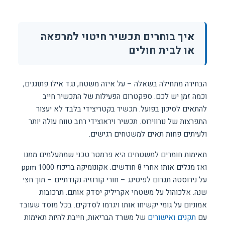
איך בוחרים תכשיר חיטוי למרפאה
או לבית חולים
הבחירה מתחילה בשאלה – על איזה משטח, נגד אילו פתוגנים,
וכמה זמן יש לכם. ספקטרום הפעילות של התכשיר חייב
להתאים לסיכון בפועל. תכשיר בקטריצידי בלבד לא יעצור
התפרצות של נורווירוס. תכשיר ויראוצידי רחב טווח עולה יותר
ולעיתים פחות תאים למשטחים רגישים.
תאימות חומרים למשטחים היא פרמטר טכני שמתעלמים ממנו
ואז מגלים אותו אחרי 8 חודשים. אקונומיקה בריכוז 1000 ppm
על נירוסטה תגרום לפיטינג – חורי קורוזיה נקודתיים – תוך חצי
שנה. אלכוהול על משטחי אקריליק יסדק אותם. תרכובות
אמוניום על גומי יקשיחו אותו ויגרמו לסדקים. בכל מוסד שעובד
עם
תקנים ואישורים
של משרד הבריאות, חייבת להיות תאימות