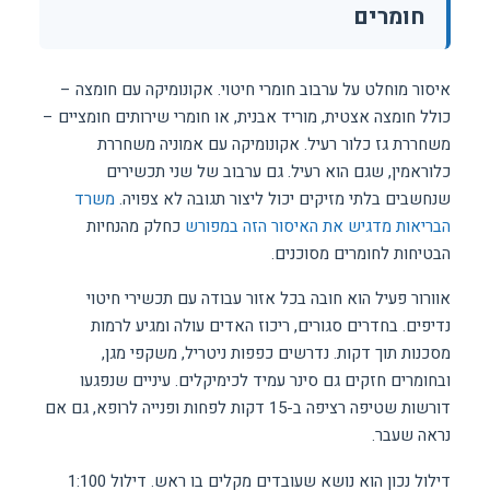
חומרים
איסור מוחלט על ערבוב חומרי חיטוי. אקונומיקה עם חומצה –
כולל חומצה אצטית, מוריד אבנית, או חומרי שירותים חומציים –
משחררת גז כלור רעיל. אקונומיקה עם אמוניה משחררת
כלוראמין, שגם הוא רעיל. גם ערבוב של שני תכשירים
שנחשבים בלתי מזיקים יכול ליצור תגובה לא צפויה.
משרד
הבריאות מדגיש את האיסור הזה במפורש
כחלק מהנחיות
הבטיחות לחומרים מסוכנים.
אוורור פעיל הוא חובה בכל אזור עבודה עם תכשירי חיטוי
נדיפים. בחדרים סגורים, ריכוז האדים עולה ומגיע לרמות
מסכנות תוך דקות. נדרשים כפפות ניטריל, משקפי מגן,
ובחומרים חזקים גם סינר עמיד לכימיקלים. עיניים שנפגעו
דורשות שטיפה רציפה ב-15 דקות לפחות ופנייה לרופא, גם אם
נראה שעבר.
דילול נכון הוא נושא שעובדים מקלים בו ראש. דילול 1:100