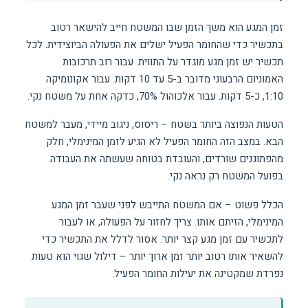
זמן המגע הוא משך הזמן שבו המשטח חייב להישאר רטוב
בתכשיר כדי שהחומר הפעיל ישלים את הפעולה הביוצידית. לכל
תכשיר יש זמן מגע מוגדר על התווית. עבור רוב תרכובות
האמוניום הרבעוני מדובר ב-5 עד 10 דקות. עבור אקונומיקה
1:10, כ-5 דקות. עבור אלכוהול 70%, כדקה אחת על משטח נקי.
הטעות הנפוצה ביותר בשטח – ריסוס, ניגוב מיידי, מעבר למשטח
הבא. במצב הזה החומר הפעיל לא הגיע לזמן המינימלי, חלק
מהפתוגנים שורדים, והעובדת בטוחה שעשתה את העבודה.
בפועל המשטח רק נראה נקי.
הכלל פשוט – אם המשטח התייבש לפני שעבר זמן המגע
המינימלי, הזיתם אותו. צריך לחזור על הפעולה, או לעבור
לתכשיר עם זמן מגע קצר יותר. אסור לדלל את התכשיר כדי
להשאיר אותו רטוב יותר זמן ארוך יותר – דילול שגוי הוא טעות
נפרדת שמקטינה את יעילות החומר הפעיל.