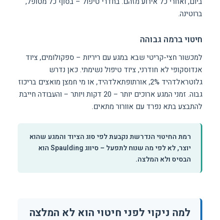
ביום, ואחרי כל אירוע מזהם. בחדרי טיפול – בסוף כל מטופל,
ברוטינה.
חיטוי ברמה גבוהה
למכשור חצי-קריטי שבא במגע עם ריריות – ספקולומים, ציוד
אנדוסקופי לא חודרני, ציוד טיפול נשימתי. כאן נדרש
גלוטראלדהיד 2%, אורתופתאלדהיד, או מי חמצן מואצים בריכוז
גבוה. זמני המגע ארוכים יותר – 20 דקות ויותר – והעבודה חייבת
להתבצע בתא נפרד עם אוורור מתאים.
רמת החיטוי הנדרשת נקבעת לפי סוג הציוד והמגע שהוא
יוצר, לא לפי מה שנוח לתפעל – סיווג Spaulding הוא
הבסיס ולא המלצה.
למה ניקוי לפני חיטוי הוא לא המלצה