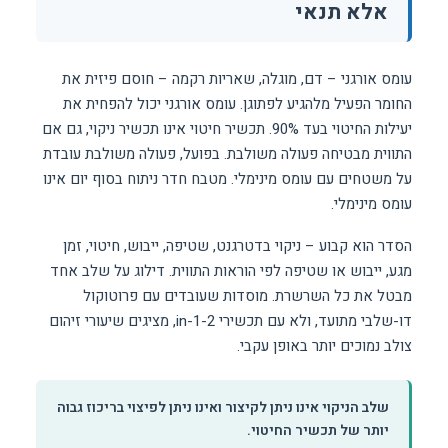
אלא תנאי
עומס אורגני – דם, מוגלה, שאריות רקמה – חוסם פיזית את
החומר הפעיל מלהגיע לפתוגן. עומס אורגני יכול להפחית את
יעילות החיטוי בעד 90%. תכשיר חיטוי אינו תכשיר ניקוי, גם אם
התווית מבטיחה פעולה משולבת. בפועל, פעולה משולבת עובדת
על משטחים עם עומס מינימלי. מטבח חדר ניתוח בסוף יום אינו
עומס מינימלי.
הסדר הוא קבוע – ניקוי בדטרגנט, שטיפה, ייבוש, חיטוי, זמן
מגע, ייבוש או שטיפה לפי הוראות התווית. דילוג על שלב אחד
מבטל את כל השרשרת. מוסדות שעובדים עם פרוטוקול
דו-שלבי מתועד, ולא עם תכשירי 2-in-1, מציגים שיעורי זיהום
צולב נמוכים יותר באופן עקבי.
שלב הניקוי אינו ניתן לקיצור ואינו ניתן לפיצוי בריכוז גבוה
יותר של תכשיר החיטוי.